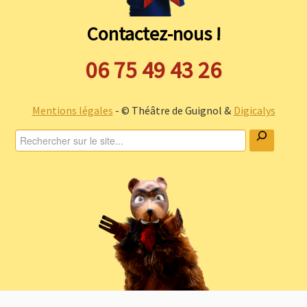
guignol
Contactez-nous !
06 75 49 43 26
Mentions légales
- © Théâtre de Guignol &
Digicalys
Rechercher
guignol marionnette symbole
de lyon
vintage ads © bruno pozzo
2016